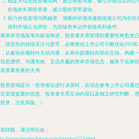
稳定并优化投资者结构
：通过有效沟通，吸引并留住认同公
价值的长期投资者，减少股价异常波动。
助力价值发现与再融资
：清晰的价值传递能促使公司内在价
得到市场公允评价，为后续资本运作创造有利条件。
随着资本市场改革向纵深推进，投资者关系管理的重要性将愈发
显。深交所的持续关注与督导，必将推动上市公司不断优化IRM实
践，从被动合规转向主动沟通，从单向披露转向双向互动。构建
个信息透明、沟通有效、互信共赢的资本市场生态，服务于实体
济高质量发展的大局。
（投资咨询提示：投资者在进行决策时，应综合参考上市公司通
法定渠道披露的信息、投资者关系互动内容以及独立研究判断，
性投资，注意风险。）
如若转载，请注明出处：
tp://www.renrenchepai.com/product/74.html