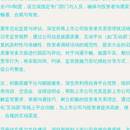
健全IRM制度，设立或指定专门部门与人员，确保与投资者沟通渠
的畅通、合规与有效。
注重常态化监督与评估。深交所将上市公司投资者关系管理状况
入日常监管视野，通过公司信息披露质量、互动平台（如“互动易”
答复的及时性与准确性、投资者调研活动的规范性、股东大会的
开质量等多方面进行跟踪与评估。对于沟通不畅、披露不实、敷
塞责等行为，将采取问询、约谈、监管措施乃至纪律处分等方式
督促公司整改。
再次，积极搭建平台与赋能服务。深交所利用自身平台优势，组
各类培训、交流会、业绩说明会，帮助上市公司尤其是新上市公
理解监管要求、掌握沟通技巧、树立积极的投资者关系理念。通
优化“互动易”等线上平台功能，为上市公司与投资者提供高效、便
捷、合规的互动渠道。
倡导最佳实践与文化建设。深交所鼓励上市公司超越合规底线，