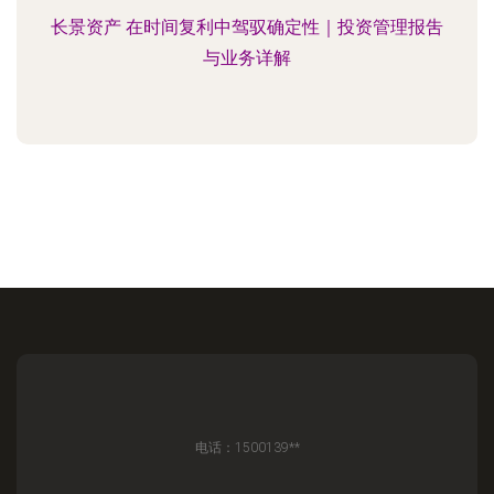
长景资产 在时间复利中驾驭确定性｜投资管理报吿
与业务详解
电话：1500139**