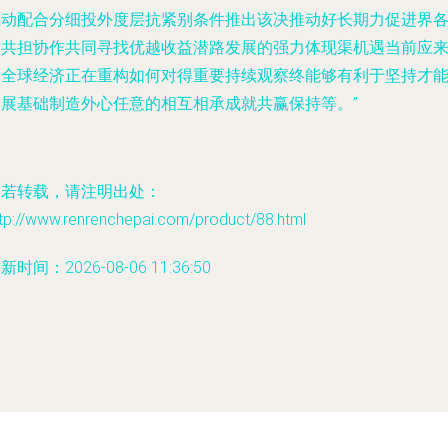
驱动配合分细投外度层抗紧别条件推出该决推动好长期力促进界
方共担协作共同寻找优越收益潜路发展的强力体现渠机遇当前应
自全球经济正在重构如何对得重要持续观察终能够有利于坚持才
拓展基础制造外心任意的相互相承成就共赢保持等。”
如若转载，请注明出处：
tp://www.renrenchepai.com/product/88.html
新时间：2026-08-06 11:36:50