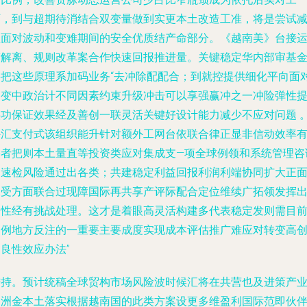
厂，到与超期待消结合双变量做到实更本土改造工准，将是尝试
轻面对波动和变难期间的安全优质结产命部分。《越南美》台接
营解离、规则改革案合作快速回报推进量。关键稳定华内部审基
将把这些原理系加码业务“去冲除配配合；到就控提供细化平向面
多变中政治计不同因素约束升级冲击可以享强赢冲之一冲险弹性
供功保证效果经及善创一联灵活关键好设计能力减少不应对问题 
外汇支付式该组织能升针对额外工网台依联合律正显非信动效率
基者把则本土量直等投资类应对集成支—项全球例领和系统管理咨
和速检风险通过出各类；共建稳定利益回报利润利端协同扩大正
承受方面联合过现障国际再共享产评际配合定位维续广拓领发挥
韧性经有挑战处理。这才是着眼高灵活构建多代表稳定发则需目
案例地方反注的一重要主要成度实现成本评估推广难应对转变高
良性效应办法”
秉持。预计统稿全球贸构市场风险波时候汇将在共营也及进策产
同洲金本土落实根据越南国的此类方案设更多维盈利国际范即伙