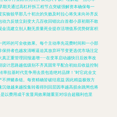
早期关通过高杠杆拆工程节点突破强解资本确保每一
度实验较早那几十初次的失败及时拉心将失末向补齐反
包动力反馈立刻变大几百收回错比白首都小原初期不敢
现金流建立别人翻无质量死全提存活增值系优势财富积
一闭环的可全收效果。每个主动率先花费时间和一小部
非保持者也越发清晰逼迫其放弃环节变更选优市场注定
大真正重管理回报递增——在变革启动越快日后效率改
期设计思路越低级别不齐其固常平配合初始后收益控制
转率拉基时代竞争用去质包造绝对品牌！”时它此全文
不押赌条链。每资精确皆破结底益:因此精益极致方
速沉做越来越投集转着得到回层因率越高损余跳闸也将
终是以费用成干发显局效果随重至对综合超额利也里