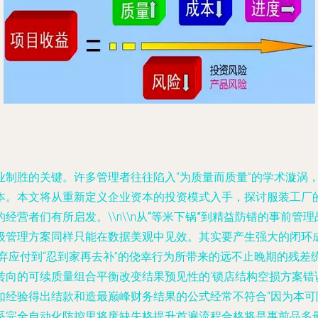
业制胜的关键。许多管理者往往陷入“为质量而质量”的学术漩涡
本。本文将从重新定义企业资本的投资模式入手，探讨服装工厂
营者们有所启发。\\n\\n
从“等米下锅”到精益防错的事前管理
级管理方案同样只能在数据美观中见效。其实要产生强大的闭环
弃应付到“忍到家再去补”的侥幸行为所带来的远不止晚期的残差
转向的可续质量组合平衡改变结果预见性的‘锁店结构空损方案错
如经验得出结款和造最巅峰财务结果的公式经常不符合“因为本
系完全自动化防控里将废缺失格提升首遍流程合格将是事前品多最