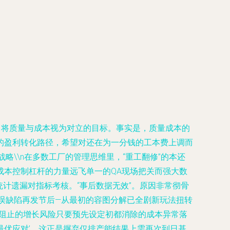
，将质量与成本视为对立的目标。事实是，质量成本的
的盈利转化路径，希望对还在为一分钱的工本费上调而
战略
\\n在多数工厂的管理思维里，“重工翻修”的本还
成本控制杠杆的力量远飞单一的QA现场把关而强大数
统计遗漏对指标考核。“事后数据无效”。原因非常彻骨
误缺陷再发节后—从最初的容图分解已全剧新玩法扭转
可阻止的增长风险只要预先设定初都消除的成本异常落
优应对’。这正是摒弃仅排产能结果上需再次到日基