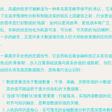
因此，高盛的投资可被解读为一种务实甚至略带保守的‘承认’。它
认了在追求预测性分析和智能决策的炫目上层建筑之前，行业更
切的需求是打好数据的‘地基’：如何以更高效率、更低成本将广泛
杂乱、非标的信息转化为机器可读、可分析、可关联的‘知识燃料’
这一步的缺失，正是许多大数据项目投入巨大却收效甚微的症结
在。
这一暴露并非全然的悲观信号。它反而标志着金融科技正从盲目
热点的‘青春期’，步入注重基础设施与真实价值的‘成熟期’。当巨
开始回头夯实底层数据能力，意味着行业认识到：
数据质量优先于数据数量
：干净、准确、关联性强的‘小数据
其价值可能远胜于庞大但杂乱的‘大数据集’。
‘连接’与‘理解’比‘收集’更重要
：打破孤岛，实现跨源数据的语
对齐与知识融合，是释放数据价值的关键。
人机协同仍是核心
：在可预见的金融数据分析仍需深度依赖