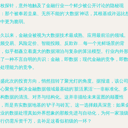
一枚探针，意外地触及了金融行业一个鲜少被公开讨论的隐秘现
实：那个被奉若圭臬、无所不能的‘大数据’神话，其根基或许远比
象中更为脆弱。
长久以来，金融业被视为大数据技术最成熟、应用最前沿的领域
高频交易、风险定价、智能投顾、反欺诈……每一个光鲜场景的背
后，似乎都矗立着庞大的数据湖泊与复杂的算法模型。行业内外
成了一种不言自明的共识：金融，即数据；现代金融的竞争，即
据处理能力的竞争。
高盛此次的投资方向，悄然扭转了聚光灯的角度。据报道，该公
心聚焦于解决金融数据领域最基础的‘脏活累活’——非标准化、
异构数据的清洗、对齐与结构化。这并非描绘未来蓝图的颠覆性
I，而是夯实数据地基的‘铲子与砖瓦’。这一选择颇具深意：如果
融业的数据处理真如外界想象的那般先进与自动化，为何一家顶
投行仍需斥资千万，去补足这看似初级的一环？