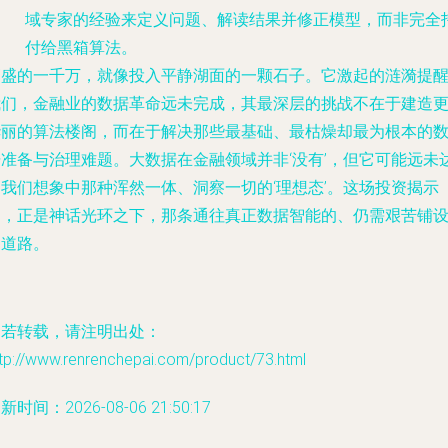
域专家的经验来定义问题、解读结果并修正模型，而非完全
付给黑箱算法。
高盛的一千万，就像投入平静湖面的一颗石子。它激起的涟漪提
我们，金融业的数据革命远未完成，其最深层的挑战不在于建造
华丽的算法楼阁，而在于解决那些最基础、最枯燥却最为根本的
据准备与治理难题。大数据在金融领域并非‘没有’，但它可能远未
到我们想象中那种浑然一体、洞察一切的‘理想态’。这场投资揭示
的，正是神话光环之下，那条通往真正数据智能的、仍需艰苦铺
的道路。
如若转载，请注明出处：
tp://www.renrenchepai.com/product/73.html
新时间：2026-08-06 21:50:17