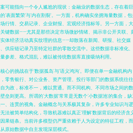
答案可能指向一个令人尴尬的现状：金融业的数据生态，存在着
的‘表面繁荣’与‘内在割裂’。一方面，机构确实坐拥海量数据，包
市场行情、交易记录、企业财报、宏观经济指标等。另一方面，
量关键数据——尤其是那些决定市场微妙情绪、揭示非公开关联、
画实体经济活动真实纹理的信息——却散落在新闻、研报、社交媒
体、供应链记录乃至特定社群的零散交流中。这些数据非标准化
质量参差、格式混乱，难以被传统数据库直接吸纳利用。
核心的挑战在于‘数据孤岛’与‘语义鸿沟’。即便在单一金融机构内
部，零售银行、对公业务、资产管理、投行等部门的数据系统往
各自为政，标准不一，难以贯通。而不同机构、不同市场之间的
壁垒则更高。所谓的‘大数据’常常是无数个‘小数据池’的集合，缺
统一、连贯的视角。金融概念与关系极其复杂，许多专业知识与
辑无法被简单结构化，导致机器难以真正‘理解’数据背后的经济含
与因果链条。当前许多模型仍严重依赖于人为设定的特征工程，
非从原始数据中自主发现深层模式。